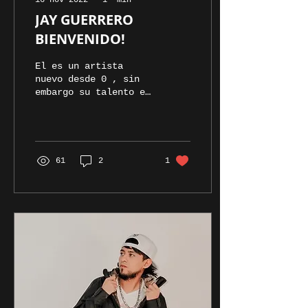
16 nov 2022
∙
1
min
JAY GUERRERO
BIENVENIDO!
El es un artista
nuevo desde 0 , sin
embargo su talento es
impresionante que
cuando lo vimos
grabar como "cliente"
nos llamo la
atención...
61
2
1