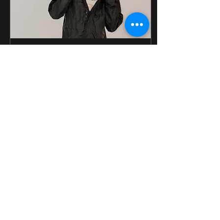
16 nov 2022
∙
1
min
CONOCE A YESUS
MORENO MX
Llego a la empresa de
nosotros en el 2019 ,
el joven artista a
mostrado gran avance
desde su inicio con
el sello, en su canal
de youtube...
119
31