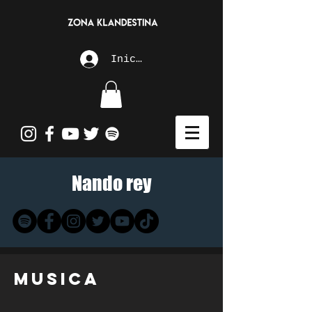
Iniciar sesión
Nando rey
Musica